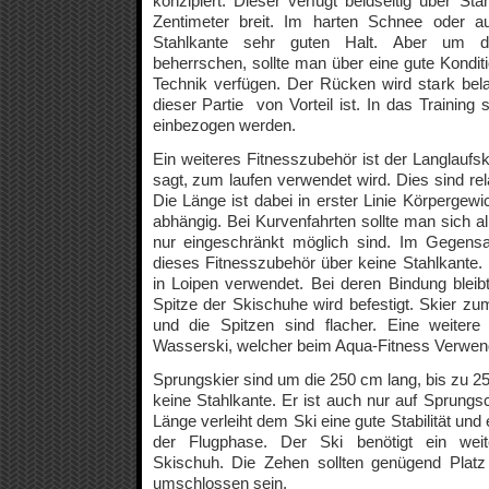
konzipiert. Dieser verfügt beidseitig über St
Zentimeter breit. Im harten Schnee oder a
Stahlkante sehr guten Halt. Aber um d
beherrschen, sollte man über eine gute Kondit
Technik verfügen. Der Rücken wird stark bela
dieser Partie von Vorteil ist. In das Training 
einbezogen werden.
Ein weiteres Fitnesszubehör ist der Langlaufs
sagt, zum laufen verwendet wird. Dies sind rel
Die Länge ist dabei in erster Linie Körpergewi
abhängig. Bei Kurvenfahrten sollte man sich al
nur eingeschränkt möglich sind. Im Gegensa
dieses Fitnesszubehör über keine Stahlkante.
in Loipen verwendet. Bei deren Bindung bleibt
Spitze der Skischuhe wird befestigt. Skier z
und die Spitzen sind flacher. Eine weitere
Wasserski, welcher beim Aqua-Fitness Verwend
Sprungskier sind um die 250 cm lang, bis zu 25
keine Stahlkante. Er ist auch nur auf Sprung
Länge verleiht dem Ski eine gute Stabilität und
der Flugphase. Der Ski benötigt ein weit
Skischuh. Die Zehen sollten genügend Plat
umschlossen sein.