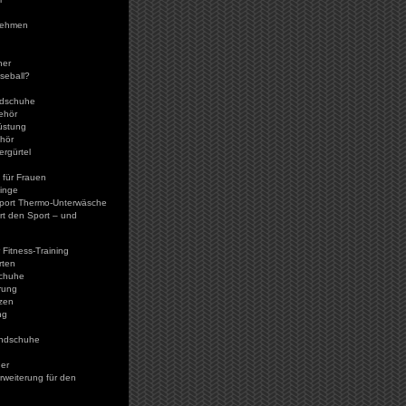
nehmen
ner
seball?
ndschuhe
ehör
üstung
hör
rgürtel
g für Frauen
inge
port Thermo-Unterwäsche
rt den Sport – und
 Fitness-Training
rten
chuhe
rung
zen
ng
andschuhe
er
weiterung für den