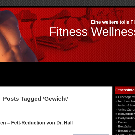
Eine weitere tolle F
Fitness Wellnes
Fitnessinfo
Fitnessgerä
Posts Tagged ‘Gewicht’
Aerobes Tra
Amino-Säur
Aminosäure
Bodybuilder
Bodybuildin
en – Fett-Reduction von Dr. Hall
Boxen
Boxsäcke
Boxzubehör
Carb Blocke