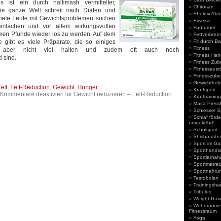
 ist ein durch hallimash vermittelter,
Chitosan
ie ganze Welt schreit nach Diäten und
Effektiv Ab
iele Leute mit Gewichtsproblemen suchen
Eiweiss
infachen und vor allem wirkungsvollen
Fatburner
men Pfunde wieder los zu werden. Auf dem
Fettverbren
e gibt es viele Präparate, die so einiges
Fit durch Ba
Fitness
st aber nicht viel halten und zudem oft auch noch
Fitness Ha
 sind.
Fitness Zub
Fitnessausr
Fitnesszube
Gewichthebe
ett
,
Fett-Reduction
,
Gewicht
,
Hunger
Kraftsport
Kommentare deaktiviert
für Gewicht reduzieren – Fett-Reduction
Krafttrainin
Maca Pressl
Schiesser S
Schlaf förde
umgekehrt!
Schulsport
Shisha oder
Sport im Ga
Sporthands
Sportlernah
Sportmatrat
Sportnahru
Testobolan
Trainingsh
Tribulus
Weight Gain
Wohnraumer
Fitnessraum
Yoga