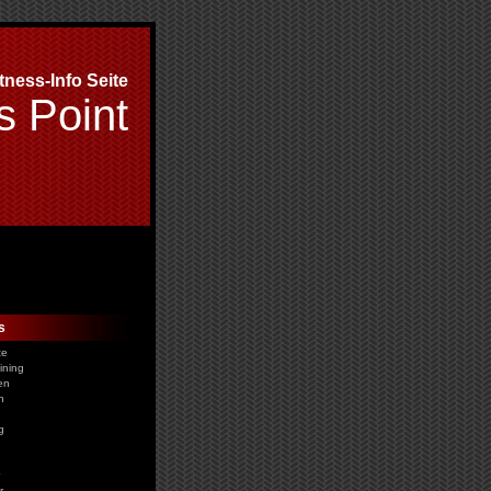
itness-Info Seite
s Point
s
te
ining
en
n
g
r