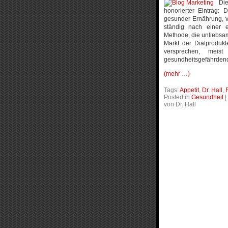
Dies
honorierter Eintrag:
D
gesunder Ernährung, v
ständig nach einer e
Methode, die unliebsa
Markt der Diätprodukt
versprechen, mei
gesundheitsgefährdend
(mehr …)
Tags:
Appetit
,
Dr. Hall
,
F
Posted in
Gesundheit
|
von Dr. Hall